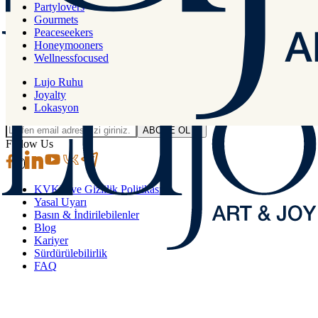
Türkiye
Partylovers
Gourmets
Peaceseekers
444 00 01
Honeymooners
Wellnessfocused
info.bodrum@lujohotel.com
Lujo Ruhu
E-bültenimize abone olmak ister misiniz?
Joyalty
Lokasyon
ABONE OL
Follow Us
KVKK ve Gizlilik Politikası
Yasal Uyarı
Basın & İndirilebilenler
Blog
Kariyer
Sürdürülebilirlik
FAQ