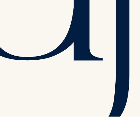
yetenekli bir sanatçının boyadığı güzel bir tuval gibi her türlü asil ren
STIL DOLU SEYAHAT