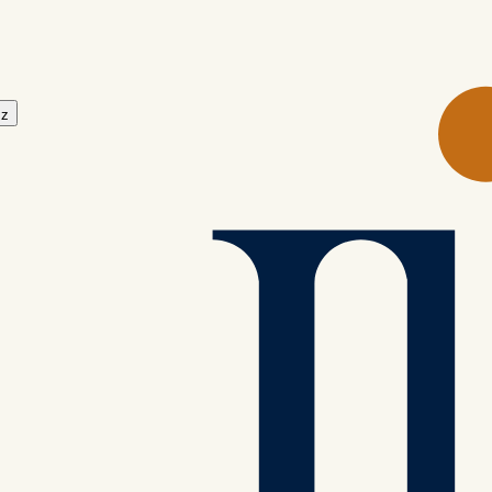
nı'na sadece 15 dakika uzaklıkta.
ız
 etmek isterseniz sadece 20 dakika uzaklıkta. İzmir Adnan Menderes Hav
urkiye