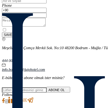
Phone
SAVE
Meşelik Mah. Çomça Mevkii Sok. No:10 48200 Bodrum - Muğla / Tü
444 00 01
info.bodrum@lujohotel.com
E-bültenimize abone olmak ister misiniz?
ABONE OL
Follow Us