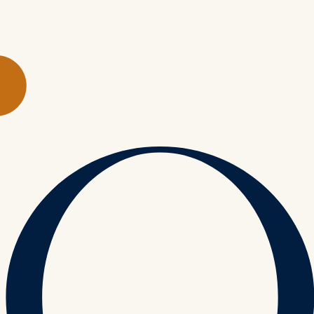
alimanı'ndan ise 2,5 saat. İstanbul'dan uçakla veya kendi arabanızla