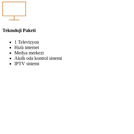
Teknoloji Paketi
1 Televizyon
Hızlı internet
Medya merkezi
Akıllı oda kontrol sistemi
IPTV sistemi
ÖZEL HİZMETLER
Konforunuz, İhtiyaçlarınız, Zevkiniz
Bebeğiniz İçin