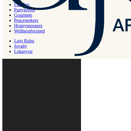
Families
Partylovers
Gourmets
Peaceseekers
Honeymooners
Wellnessfocused
Lujo Ruhu
Joyalty
Lokasyon