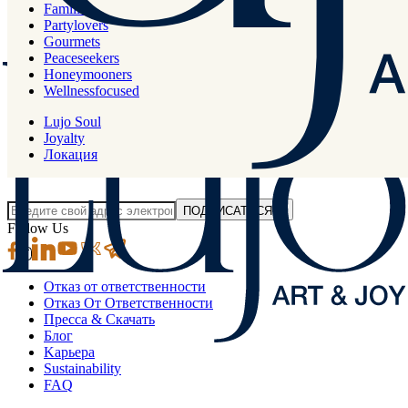
Families
Partylovers
Meşelik Mah. Çomça Mevkii Sok. No:10 48200 Bodrum - Muğla /
Gourmets
Türkiye
Peaceseekers
Honeymooners
Wellnessfocused
+90 444 00 01
Lujo Soul
info.bodrum@lujohotel.com
Joyalty
Локация
Хотели бы вы подписаться на нашу электронную рассылку?
ПОДПИСАТЬСЯ
Follow Us
Отказ от ответственности
Отказ От Ответственности
Пресса & Скачать
Блог
Kарьера
Sustainability
FAQ