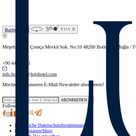
Buchung
Meşelik Mah. Çomça Mevkii Sok. No:10 48200 Bodrum - Muğla / T
+90 444 00 01
info.bodrum@lujohotel.com
Möchten Sie unseren E-Mail-Newsletter abonnieren?
ABONNIEREN
Follow Us
Persönliche Datenschutzbestimmungen
Haftungsausschluss