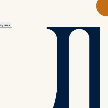
ben.
nquiries
ere Suiten eine Wohnfläche zwischen 80 m2 
en.