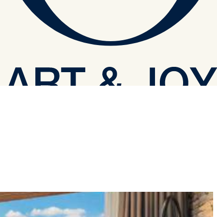
 einem gemütlichen Wohnzimmer und zwei Badezimmern ist diese
tektur von Bodrum mit Ihrer Familie zu erleben buchen Sie jetzt Ihre