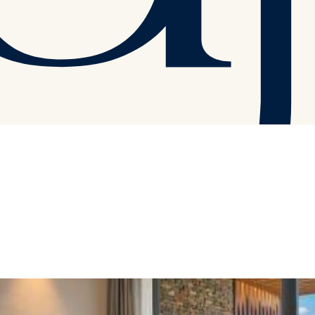
able Fläche von 95 Quadratmetern. Mit zwei modernen Schlafzimmern
 ermöglichen. Um die charakteristische und prächtige Natur sowie Archi