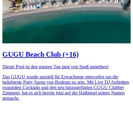
GUGU Beach Club (+16)
Dieser Pool ist den ganzen Tag lang von Spaß umgeben!
Das GUGU wurde speziell für Erwachsene entworfen um die
beliebteste Party Szene von Bodrum zu sein. Mit Live DJ Auftritten,
exquisiten Cocktails und den neu hinzugefügten GUGU Clubber
Zimmern, hat es sich bereits jetzt auf der Halbinsel seinen Namen
gemacht.