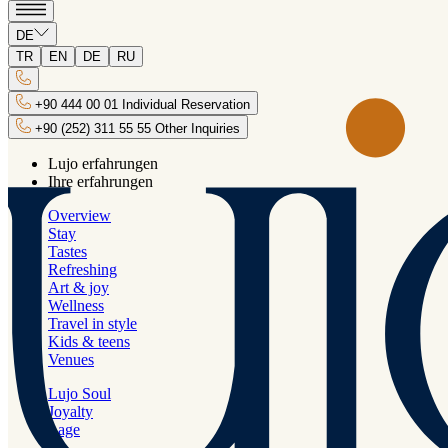
Zurück
DE
Strände
TR
EN
DE
RU
Ob Sie es ruhig oder laut mögen, der Strand gehört Ihnen...
+90 444 00 01 Individual Reservation
+90 (252) 311 55 55 Other Inquiries
Lujo erfahrungen
Ihre erfahrungen
Overview
Stay
Tastes
Refreshing
Art & joy
Wellness
Travel in style
Kids & teens
Venues
Lujo Soul
Joyalty
Dooq Beach
Lage