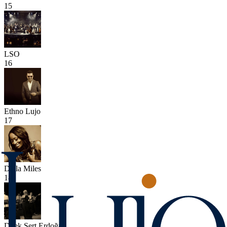
15
LSO
16
Ethno Lujo
17
Della Miles
18
Dilek Sert Erdoğan