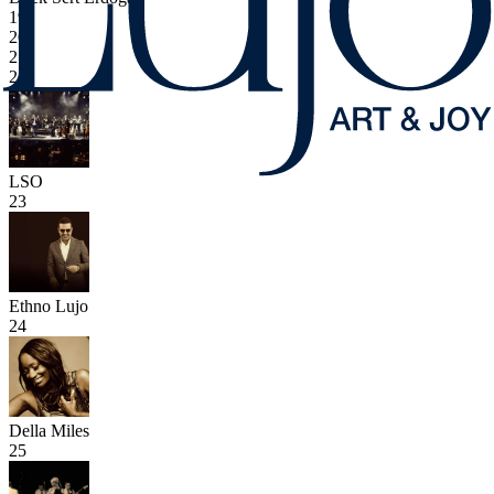
19
20
21
22
LSO
23
Ethno Lujo
24
Della Miles
25