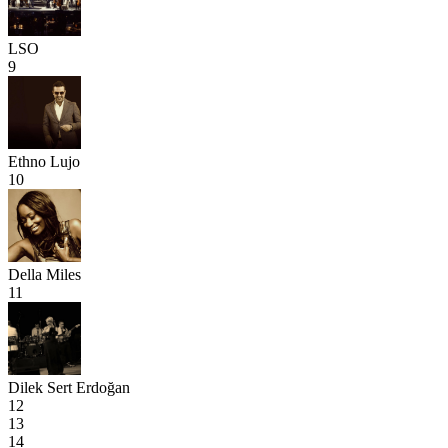
LSO
9
Ethno Lujo
10
Della Miles
11
Dilek Sert Erdoğan
12
13
14