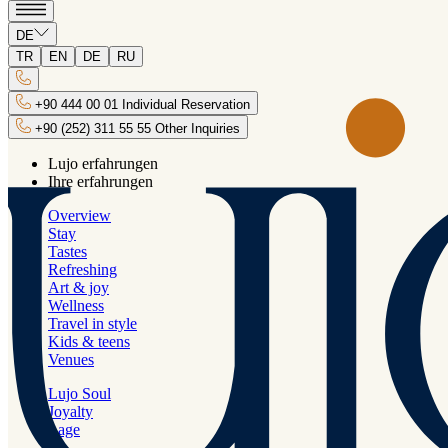
Zurück
DE
KALENDER
TR
EN
DE
RU
+90 444 00 01 Individual Reservation
Juli
+90 (252) 311 55 55 Other Inquiries
August
2026
Lujo erfahrungen
Ihre erfahrungen
September
Overview
Montag
Stay
Dienstag
Tastes
Mittwoch
Refreshing
Donnerstag
Art & joy
Freitag
Wellness
Samstag
Travel in style
Sonntag
Kids & teens
1
Venues
Lujo Soul
Joyalty
Lage
LSO