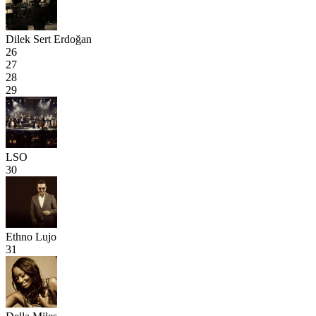
Dilek Sert Erdoğan
26
27
28
29
LSO
30
Ethno Lujo
31